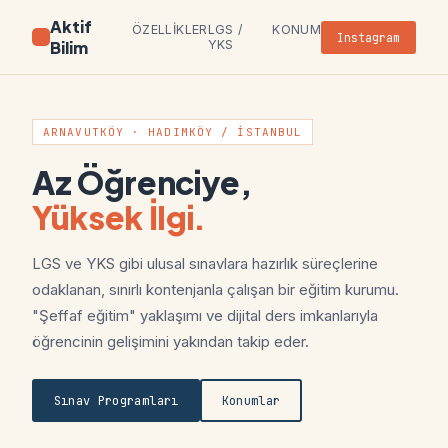
Aktif
ÖZELLIKLER
LGS /
KONUM
Instagram
Bilim
YKS
ARNAVUTKÖY · HADIMKÖY / İSTANBUL
Az Öğrenciye,
Yüksek İlgi.
LGS ve YKS gibi ulusal sınavlara hazırlık süreçlerine
odaklanan, sınırlı kontenjanla çalışan bir eğitim kurumu.
"Şeffaf eğitim" yaklaşımı ve dijital ders imkanlarıyla
öğrencinin gelişimini yakından takip eder.
Sınav Programları
Konumlar