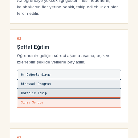
Az öğrenciye yüksek ilgi gösterilmesi hedeflenir;
kalabalık sınıflar yerine odaklı, takip edilebilir gruplar
tercih edilir.
02
Şeffaf Eğitim
Öğrencinin gelişim süreci aşama aşama, açık ve
izlenebilir şekilde velilerle paylaşılır.
Ön Değerlendirme
Bireysel Program
Haftalık Takip
Sınav Sonucu
03