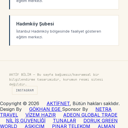
eğitim merkezi.
Hadımköy Şubesi
İstanbul Hadımköy bölgesinde faaliyet gösteren
eğitim merkezi.
AKTİF BİLİM — Bu sayfa bağımsız/kavramsal bir
bilgilendirme tasarımıdır, kurumun resmi sitesi
değildir.
INSTAGRAM
Copyright © 2026
AKTİFNET
, Bütün hakları saklıdır.
Design By
GÖKHAN EGE
Sponsor By
NETRA
TRAVEL
VİZEM HAZIR
ADEON GLOBAL TRADE
NİL İŞ GÜVENLİĞİ
TUNALAR
DORUK GREEN
WORLD
ASKICIM
PINAR TELEKOM
ALMAN