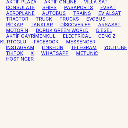
AKTİF PLAZA
AKTİF ONLİNE
VİLLA SAT
CONSULATE
SHİPS
PASAPORTS
EVSAT
AEROPLANE
AUTOBUS
TRAİNS
EV ALSAT
TRACTOR
TRUCK
TRUCKS
EVOBUS
PİCKAP
TANKLAR
DİSCOVERİES
ARSASAT
MOTORİN
DORUK GREEN WORLD
DİESEL
AKTİF GAYRİMENKUL
ELECTRİCAL
CENGİZ
KURTOGLU
FACEBOOK
MESSENGER
İNSTAGRAM
LİNKEDİN
TELEGRAM
YOUTUBE
TİKTOK
X
WHATSAPP
METUNİC
HOSTİNGER