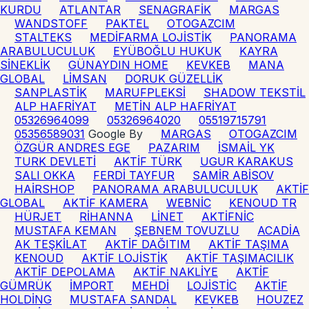
KURDU
ATLANTAR
SENAGRAFİK
MARGAS
WANDSTOFF
PAKTEL
OTOGAZCIM
STALTEKS
MEDİFARMA LOJİSTİK
PANORAMA
ARABULUCULUK
EYÜBOĞLU HUKUK
KAYRA
SİNEKLİK
GÜNAYDIN HOME
KEVKEB
MANA
GLOBAL
LİMSAN
DORUK GÜZELLİK
SANPLASTİK
MARUFPLEKSİ
SHADOW TEKSTİL
ALP HAFRİYAT
METİN ALP HAFRİYAT
05326964099
05326964020
05519715791
05356589031
Google By
MARGAS
OTOGAZCIM
ÖZGÜR ANDRES EGE
PAZARIM
İSMAİL YK
TURK DEVLETİ
AKTİF TÜRK
UGUR KARAKUS
SALI OKKA
FERDİ TAYFUR
SAMİR ABİSOV
HAİRSHOP
PANORAMA ARABULUCULUK
AKTİF
GLOBAL
AKTİF KAMERA
WEBNİC
KENOUD TR
HÜRJET
RİHANNA
LİNET
AKTİFNİC
MUSTAFA KEMAN
ŞEBNEM TOVUZLU
ACADİA
AK TEŞKİLAT
AKTİF DAĞITIM
AKTİF TAŞIMA
KENOUD
AKTİF LOJİSTİK
AKTİF TAŞIMACILIK
AKTİF DEPOLAMA
AKTİF NAKLİYE
AKTİF
GÜMRÜK
İMPORT
MEHDİ
LOJİSTİC
AKTİF
HOLDİNG
MUSTAFA SANDAL
KEVKEB
HOUZEZ